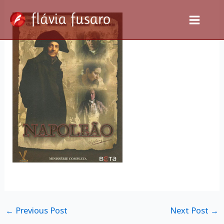
Skip
to
content
←
Previous Post
Next Post
→