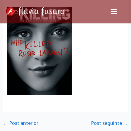
Ir
para
o
conteúdo
←
Post anterior
Post seguinte
→