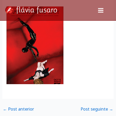
Ir
para
o
conteúdo
←
Post anterior
Post seguinte
→